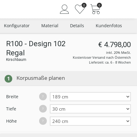
0
0
Konfigurator
Material
Details
Kundenfotos
R100 - Design 102
€ 4.798,00
Regal
Angemeldet bleiben
inkl. 20% MwSt.
Kostenloser Versand nach Österreich
Kirschbaum
Passwort vergessen?
Lieferzeit: ca. 6 - 8 Wochen
Neuer Kunde? Jetzt registrieren
Korpusmaße planen
1
Breite
?
Tiefe
?
Höhe
?