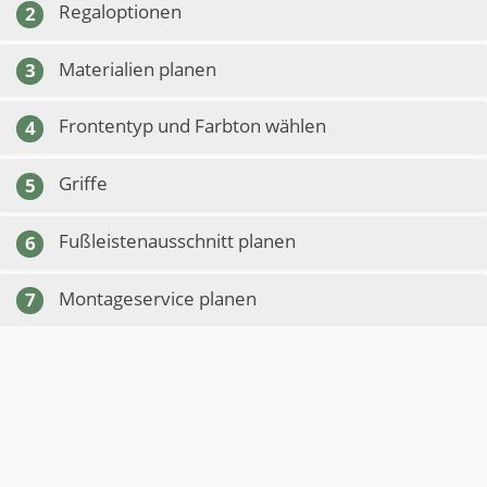
Regaloptionen
2
Materialien planen
3
Frontentyp und Farbton wählen
4
Griffe
5
Fußleistenausschnitt planen
6
Montageservice planen
7