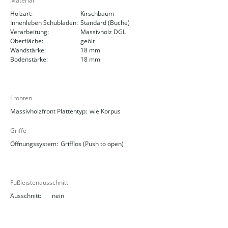
Material
Holzart:
Kirschbaum
Innenleben Schubladen:
Standard (Buche)
Verarbeitung:
Massivholz DGL
Oberfläche:
geölt
Wandstärke:
18 mm
Bodenstärke:
18 mm
Fronten
Massivholzfront Plattentyp:
wie Korpus
Griffe
Öffnungssystem:
Grifflos (Push to open)
Fußleistenausschnitt
Ausschnitt:
nein