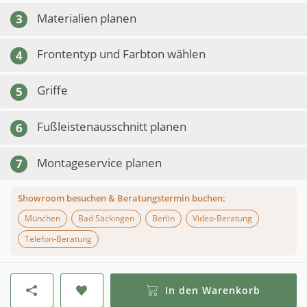
Materialien planen
3
Frontentyp und Farbton wählen
4
Griffe
5
Fußleistenausschnitt planen
6
Montageservice planen
7
Showroom besuchen & Beratungstermin buchen:
München
Bad Säckingen
Berlin
Video-Beratung
Telefon-Beratung
In den Warenkorb