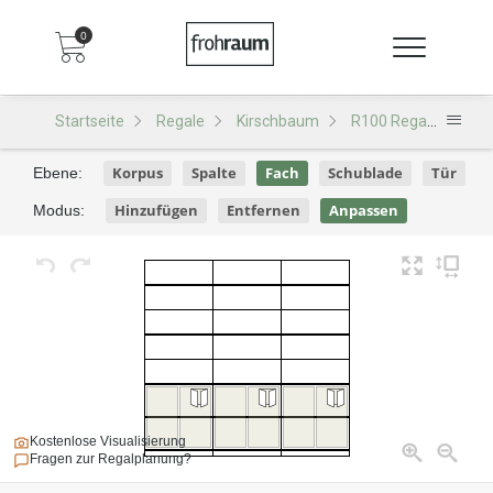
0
Startseite
Regale
Kirschbaum
R100 Regal
R100
Korpus
Spalte
Fach
Schublade
Tür
Ebene:
Hinzufügen
Entfernen
Anpassen
Modus:
Kostenlose Visualisierung
Fragen zur Regalplanung?