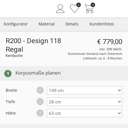
0
0
Konfigurator
Material
Details
Kundenfotos
R200 - Design 118
€ 779,00
Regal
Angemeldet bleiben
inkl. 20% MwSt.
Kostenloser Versand nach Österreich
Kernbuche
Passwort vergessen?
Lieferzeit: ca. 6 - 8 Wochen
Neuer Kunde? Jetzt registrieren
Korpusmaße planen
1
Breite
?
Tiefe
?
Höhe
?