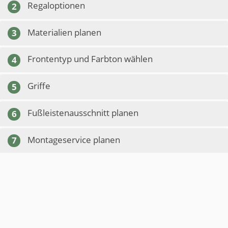
Regaloptionen
2
Materialien planen
3
Frontentyp und Farbton wählen
4
Griffe
5
Fußleistenausschnitt planen
6
Montageservice planen
7