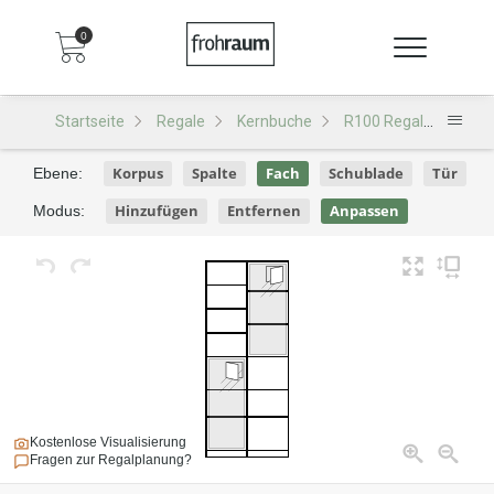
0
Startseite
Regale
Kernbuche
R100 Regal
R100 
Korpus
Spalte
Fach
Schublade
Tür
Ebene:
Hinzufügen
Entfernen
Anpassen
Modus:
Kostenlose Visualisierung
Fragen zur Regalplanung?