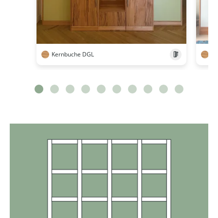
Kernbuche DGL
Ke