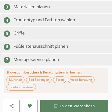
Materialien planen
3
Frontentyp und Farbton wählen
4
Griffe
5
Fußleistenausschnitt planen
6
Montageservice planen
7
Showroom besuchen & Beratungstermin buchen:
München
Bad Säckingen
Berlin
Video-Beratung
Telefon-Beratung
In den Warenkorb