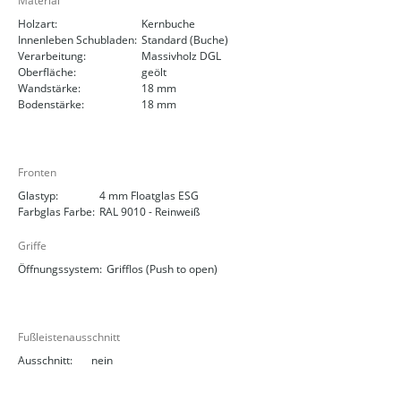
Material
Holzart:
Kernbuche
Innenleben Schubladen:
Standard (Buche)
Verarbeitung:
Massivholz DGL
Oberfläche:
geölt
Wandstärke:
18 mm
Bodenstärke:
18 mm
Fronten
Glastyp:
4 mm Floatglas ESG
Farbglas Farbe:
RAL 9010 - Reinweiß
Griffe
Öffnungssystem:
Grifflos (Push to open)
Fußleistenausschnitt
Ausschnitt:
nein