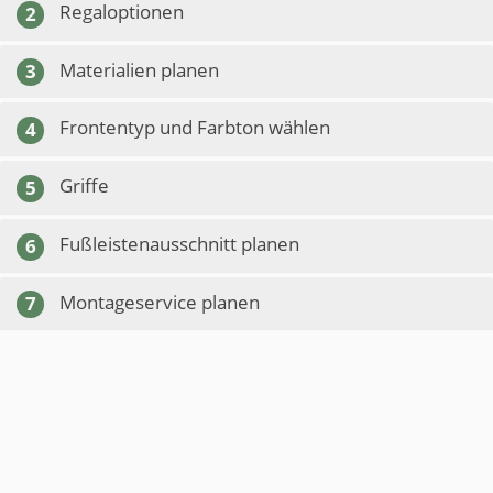
Regaloptionen
2
Materialien planen
3
Frontentyp und Farbton wählen
4
Griffe
5
Fußleistenausschnitt planen
6
Montageservice planen
7