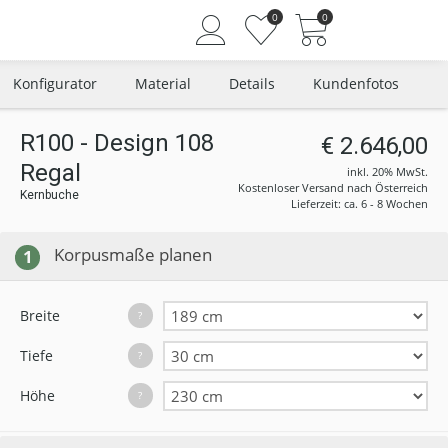
0
0
Konfigurator
Material
Details
Kundenfotos
R100 - Design 108
€ 2.646,00
Regal
Angemeldet bleiben
inkl. 20% MwSt.
Kostenloser Versand nach Österreich
Kernbuche
Passwort vergessen?
Lieferzeit: ca. 6 - 8 Wochen
Neuer Kunde? Jetzt registrieren
Korpusmaße planen
1
Breite
?
Tiefe
?
Höhe
?