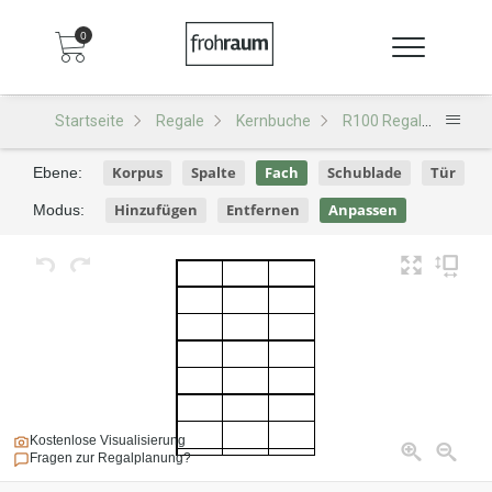
0
Startseite
Regale
Kernbuche
R100 Regal
R100 
Korpus
Spalte
Fach
Schublade
Tür
Ebene:
Hinzufügen
Entfernen
Anpassen
Modus:
Kostenlose Visualisierung
Fragen zur Regalplanung?