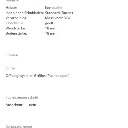
Material
Holzart:
Kernbuche
Innenleben Schubladen:
Standard (Buche)
Verarbeitung:
Massivholz DGL
Oberfläche:
geölt
Wandstärke:
18 mm
Bodenstärke:
18 mm
Fronten
Griffe
Öffnungssystem:
Grifflos (Push to open)
Fußleistenausschnitt
Ausschnitt:
nein
Korpuselemente