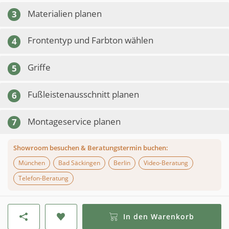
Materialien planen
3
Frontentyp und Farbton wählen
4
Griffe
5
Fußleistenausschnitt planen
6
Montageservice planen
7
Showroom besuchen & Beratungstermin buchen:
München
Bad Säckingen
Berlin
Video-Beratung
Telefon-Beratung
In den Warenkorb