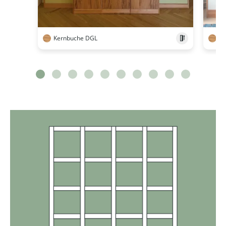
Kernbuche DGL
Ke