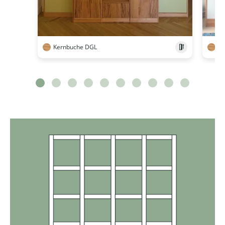
Kernbuche DGL
Ke