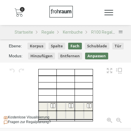
0
Startseite
Regale
Kernbuche
R100 Regal
R100 
Korpus
Spalte
Fach
Schublade
Tür
Ebene:
Hinzufügen
Entfernen
Anpassen
Modus:
Kostenlose Visualisierung
Fragen zur Regalplanung?