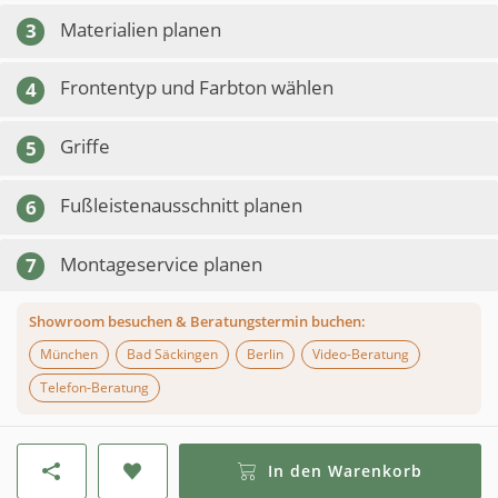
Materialien planen
3
Frontentyp und Farbton wählen
4
Griffe
5
Fußleistenausschnitt planen
6
Montageservice planen
7
Showroom besuchen & Beratungstermin buchen:
München
Bad Säckingen
Berlin
Video-Beratung
Telefon-Beratung
In den Warenkorb