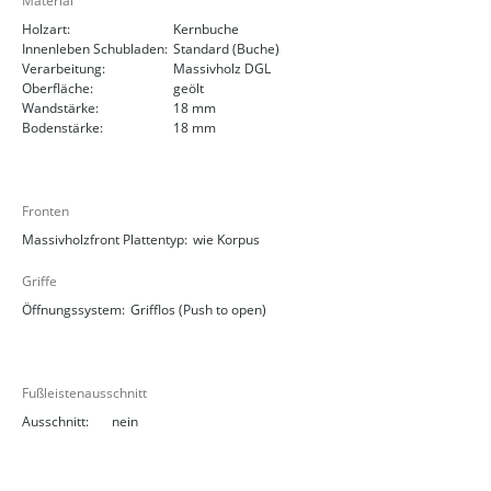
Material
Holzart:
Kernbuche
Innenleben Schubladen:
Standard (Buche)
Verarbeitung:
Massivholz DGL
Oberfläche:
geölt
Wandstärke:
18 mm
Bodenstärke:
18 mm
Fronten
Massivholzfront Plattentyp:
wie Korpus
Griffe
Öffnungssystem:
Grifflos (Push to open)
Fußleistenausschnitt
Ausschnitt:
nein