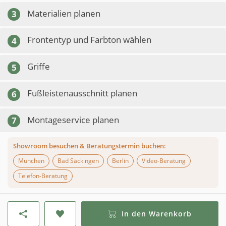
Materialien planen
3
Frontentyp und Farbton wählen
4
Griffe
5
Fußleistenausschnitt planen
6
Montageservice planen
7
Showroom besuchen & Beratungstermin buchen:
München
Bad Säckingen
Berlin
Video-Beratung
Telefon-Beratung
In den Warenkorb