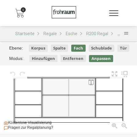
0
Startseite
Regale
Esche
R200 Regal
R200 - De
Korpus
Spalte
Fach
Schublade
Tür
Ebene:
Hinzufügen
Entfernen
Anpassen
Modus:
Kostenlose Visualisierung
Fragen zur Regalplanung?