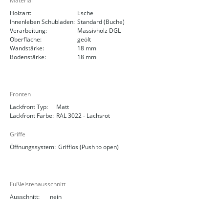
Material
Holzart:
Esche
Innenleben Schubladen:
Standard (Buche)
Verarbeitung:
Massivholz DGL
Oberfläche:
geölt
Wandstärke:
18 mm
Bodenstärke:
18 mm
Fronten
Lackfront Typ:
Matt
Lackfront Farbe:
RAL 3022 - Lachsrot
Griffe
Öffnungssystem:
Grifflos (Push to open)
Fußleistenausschnitt
Ausschnitt:
nein