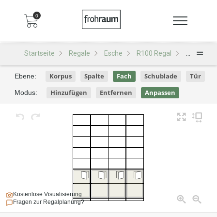
0
Startseite
Regale
Esche
R100 Regal
R100 - De
Korpus
Spalte
Fach
Schublade
Tür
Ebene:
Hinzufügen
Entfernen
Anpassen
Modus:
Kostenlose Visualisierung
Fragen zur Regalplanung?