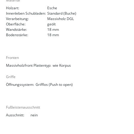
Material
Holzart:
Esche
Innenleben Schubladen:
Standard (Buche)
Verarbeitung:
Massivholz DGL
Oberfläche:
geölt
Wandstärke:
18 mm
Bodenstärke:
18 mm
Fronten
Massivholzfront Plattentyp:
wie Korpus
Griffe
Öffnungssystem:
Grifflos (Push to open)
Fußleistenausschnitt
Ausschnitt:
nein