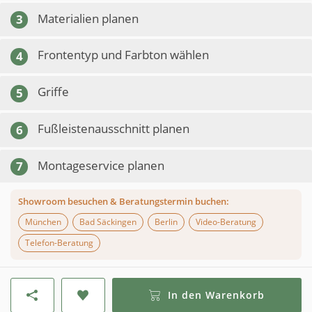
Materialien planen
3
Frontentyp und Farbton wählen
4
Griffe
5
Fußleistenausschnitt planen
6
Montageservice planen
7
Showroom besuchen & Beratungstermin buchen:
München
Bad Säckingen
Berlin
Video-Beratung
Telefon-Beratung
In den Warenkorb