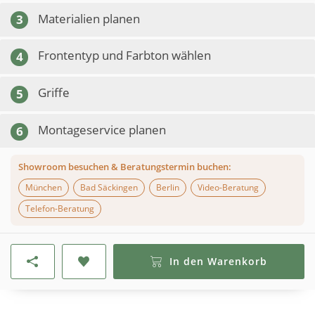
Materialien planen
3
Frontentyp und Farbton wählen
4
Griffe
5
Montageservice planen
6
Showroom besuchen & Beratungstermin buchen:
München
Bad Säckingen
Berlin
Video-Beratung
Telefon-Beratung
In den Warenkorb