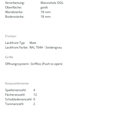
Verarbeitung:
Massivholz DGL
Oberfläche:
geölt
Wandstärke:
18 mm
Bodenstärke:
18 mm
Fronten
Lackfront Typ:
Matt
Lackfront Farbe:
RAL 7044 - Seidengrau
Griffe
Öffnungssystem:
Grifflos (Push to open)
Korpuselemente
Spaltenanzahl:
4
Fächeranzahl:
12
Schubladenanzahl:
0
Türenanzahl:
2