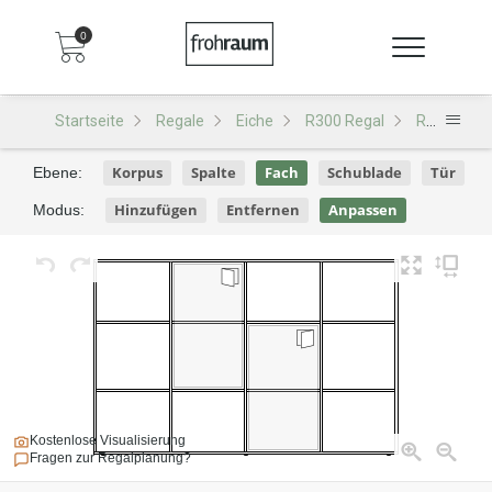
0
Startseite
Regale
Eiche
R300 Regal
R300 - Design 148
Korpus
Spalte
Fach
Schublade
Tür
Ebene:
Hinzufügen
Entfernen
Anpassen
Modus:
Kostenlose Visualisierung
Fragen zur Regalplanung?