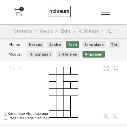
0
Startseite
Regale
Eiche
R300 Regal
R300 - Design D126
Korpus
Spalte
Fach
Schublade
Tür
Ebene:
Hinzufügen
Entfernen
Anpassen
Modus:
Kostenlose Visualisierung
Fragen zur Regalplanung?