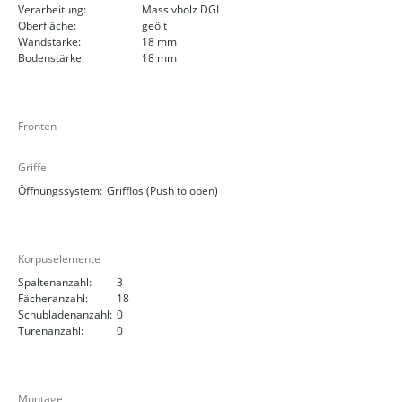
Verarbeitung:
Massivholz DGL
Oberfläche:
geölt
Wandstärke:
18 mm
Bodenstärke:
18 mm
Fronten
Griffe
Öffnungssystem:
Grifflos (Push to open)
Korpuselemente
Spaltenanzahl:
3
Fächeranzahl:
18
Schubladenanzahl:
0
Türenanzahl:
0
Montage