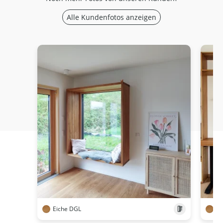
Alle Kundenfotos anzeigen
Eiche DGL
Ei