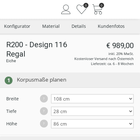
0
0
Konfigurator
Material
Details
Kundenfotos
R200 - Design 116
€ 989,00
Regal
Angemeldet bleiben
inkl. 20% MwSt.
Kostenloser Versand nach Österreich
Eiche
Passwort vergessen?
Lieferzeit: ca. 6 - 8 Wochen
Neuer Kunde? Jetzt registrieren
Korpusmaße planen
1
Breite
?
Tiefe
?
Höhe
?