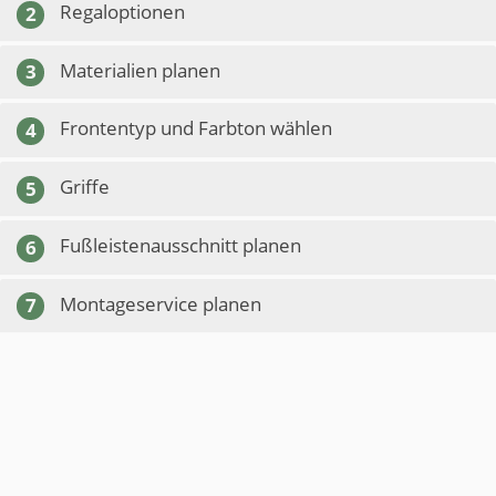
Regaloptionen
2
Materialien planen
3
Frontentyp und Farbton wählen
4
Griffe
5
Fußleistenausschnitt planen
6
Montageservice planen
7