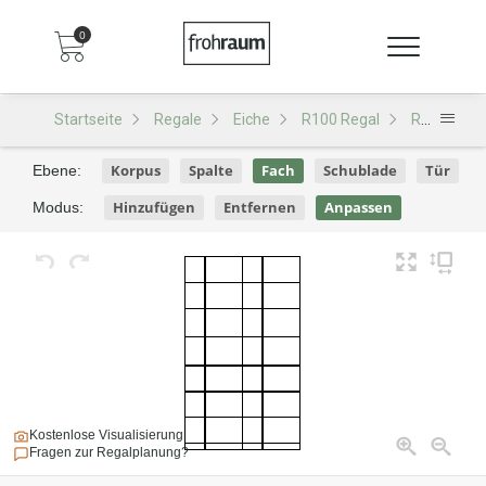
0
Startseite
Regale
Eiche
R100 Regal
R100 - Design 130
Korpus
Spalte
Fach
Schublade
Tür
Ebene:
Hinzufügen
Entfernen
Anpassen
Modus:
Kostenlose Visualisierung
Fragen zur Regalplanung?