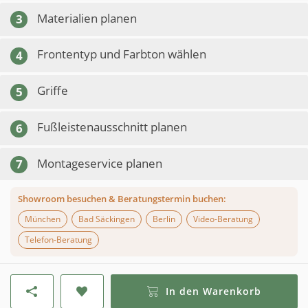
Materialien planen
3
Frontentyp und Farbton wählen
4
Griffe
5
Fußleistenausschnitt planen
6
Montageservice planen
7
Showroom besuchen & Beratungstermin buchen:
München
Bad Säckingen
Berlin
Video-Beratung
Telefon-Beratung
In den Warenkorb