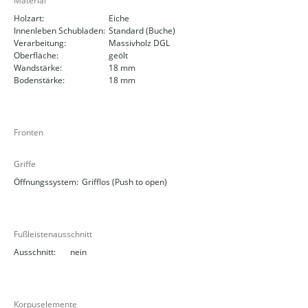
Material
Holzart:
Eiche
Innenleben Schubladen:
Standard (Buche)
Verarbeitung:
Massivholz DGL
Oberfläche:
geölt
Wandstärke:
18 mm
Bodenstärke:
18 mm
Fronten
Griffe
Öffnungssystem:
Grifflos (Push to open)
Fußleistenausschnitt
Ausschnitt:
nein
Korpuselemente