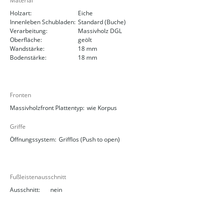
Material
Holzart:
Eiche
Innenleben Schubladen:
Standard (Buche)
Verarbeitung:
Massivholz DGL
Oberfläche:
geölt
Wandstärke:
18 mm
Bodenstärke:
18 mm
Fronten
Massivholzfront Plattentyp:
wie Korpus
Griffe
Öffnungssystem:
Grifflos (Push to open)
Fußleistenausschnitt
Ausschnitt:
nein