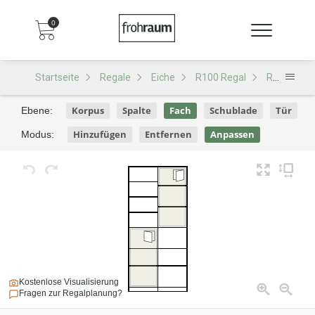
0
Startseite
Regale
Eiche
R100 Regal
R100 - Design 129
Korpus
Spalte
Fach
Schublade
Tür
Ebene:
Hinzufügen
Entfernen
Anpassen
Modus:
Kostenlose Visualisierung
Fragen zur Regalplanung?