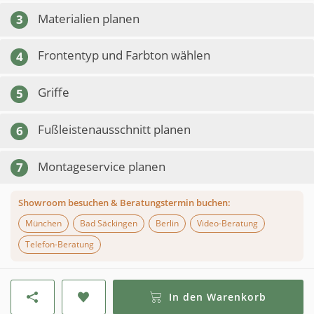
Materialien planen
3
Frontentyp und Farbton wählen
4
Griffe
5
Fußleistenausschnitt planen
6
Montageservice planen
7
Showroom besuchen & Beratungstermin buchen:
München
Bad Säckingen
Berlin
Video-Beratung
Telefon-Beratung
In den Warenkorb