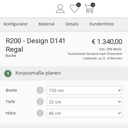
0
0
Konfigurator
Material
Details
Kundenfotos
R200 - Design D141
€ 1.340,00
Regal
Angemeldet bleiben
inkl. 20% MwSt.
Kostenloser Versand nach Österreich
Buche
Passwort vergessen?
Lieferzeit: ca. 6 - 8 Wochen
Neuer Kunde? Jetzt registrieren
Korpusmaße planen
1
Breite
?
Tiefe
?
Höhe
?