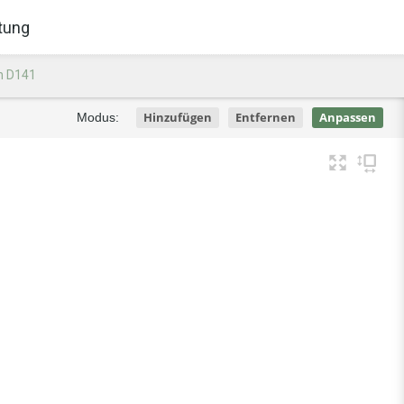
tung
n D141
Hinzufügen
Entfernen
Anpassen
Modus: