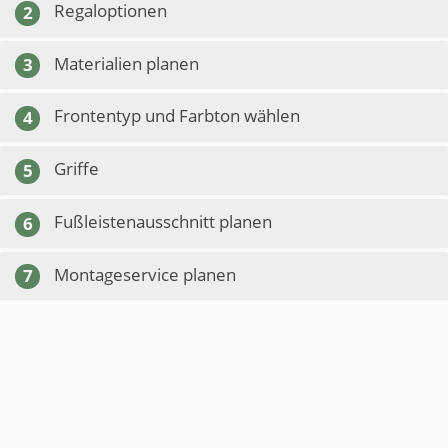
Regaloptionen
2
Materialien planen
3
Frontentyp und Farbton wählen
4
Griffe
5
Fußleistenausschnitt planen
6
Montageservice planen
7