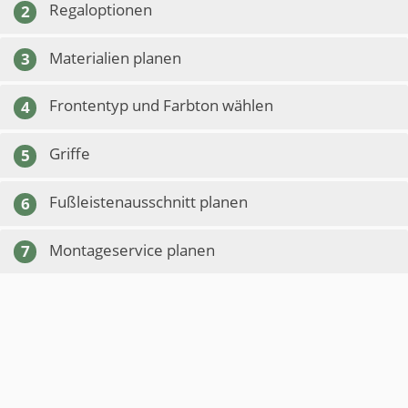
Regaloptionen
2
Materialien planen
3
Frontentyp und Farbton wählen
4
Griffe
5
Fußleistenausschnitt planen
6
Montageservice planen
7