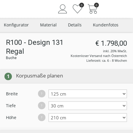
0
0
Konfigurator
Material
Details
Kundenfotos
R100 - Design 131
€ 1.798,00
Regal
Angemeldet bleiben
inkl. 20% MwSt.
Kostenloser Versand nach Österreich
Buche
Passwort vergessen?
Lieferzeit: ca. 6 - 8 Wochen
Neuer Kunde? Jetzt registrieren
Korpusmaße planen
1
Breite
?
Tiefe
?
Höhe
?