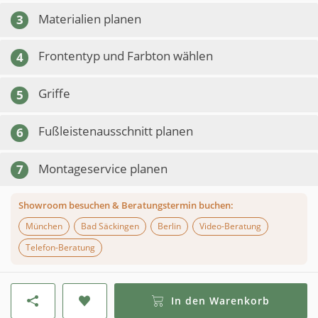
Materialien planen
3
Frontentyp und Farbton wählen
4
Griffe
5
Fußleistenausschnitt planen
6
Montageservice planen
7
Showroom besuchen & Beratungstermin buchen:
München
Bad Säckingen
Berlin
Video-Beratung
Telefon-Beratung
In den Warenkorb