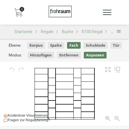
0
Startseite
Regale
Buche
R100 Regal
R100 - De
Korpus
Spalte
Fach
Schublade
Tür
Ebene:
Hinzufügen
Entfernen
Anpassen
Modus:
Kostenlose Visualisierung
Fragen zur Regalplanung?