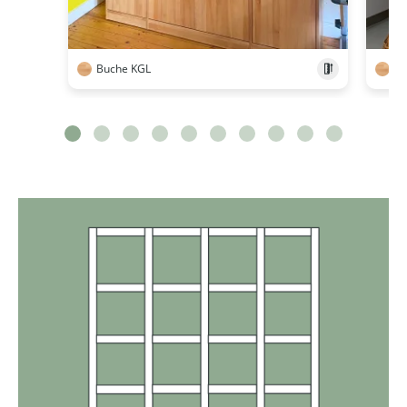
Buche KGL
Bu