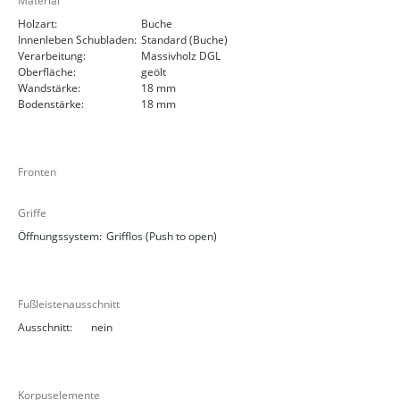
Material
Holzart:
Buche
Innenleben Schubladen:
Standard (Buche)
Verarbeitung:
Massivholz DGL
Oberfläche:
geölt
Wandstärke:
18 mm
Bodenstärke:
18 mm
Fronten
Griffe
Öffnungssystem:
Grifflos (Push to open)
Fußleistenausschnitt
Ausschnitt:
nein
Korpuselemente