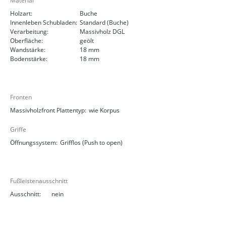
Material
Holzart:
Buche
Innenleben Schubladen:
Standard (Buche)
Verarbeitung:
Massivholz DGL
Oberfläche:
geölt
Wandstärke:
18 mm
Bodenstärke:
18 mm
Fronten
Massivholzfront Plattentyp:
wie Korpus
Griffe
Öffnungssystem:
Grifflos (Push to open)
Fußleistenausschnitt
Ausschnitt:
nein