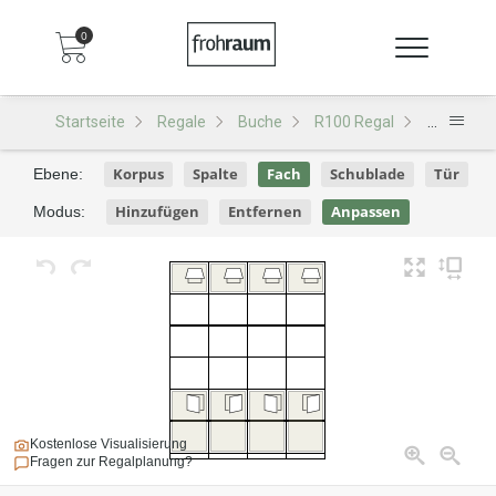
0
Startseite
Regale
Buche
R100 Regal
R100 - De
Korpus
Spalte
Fach
Schublade
Tür
Ebene:
Hinzufügen
Entfernen
Anpassen
Modus:
Kostenlose Visualisierung
Fragen zur Regalplanung?