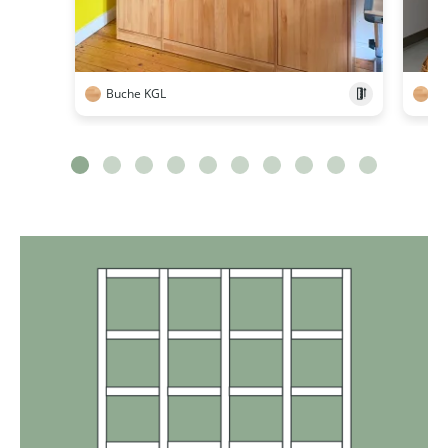
Buche KGL
Bu