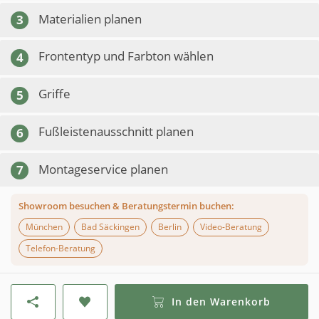
Materialien planen
3
Frontentyp und Farbton wählen
4
Griffe
5
Fußleistenausschnitt planen
6
Montageservice planen
7
Showroom besuchen & Beratungstermin buchen:
München
Bad Säckingen
Berlin
Video-Beratung
Telefon-Beratung
In den Warenkorb