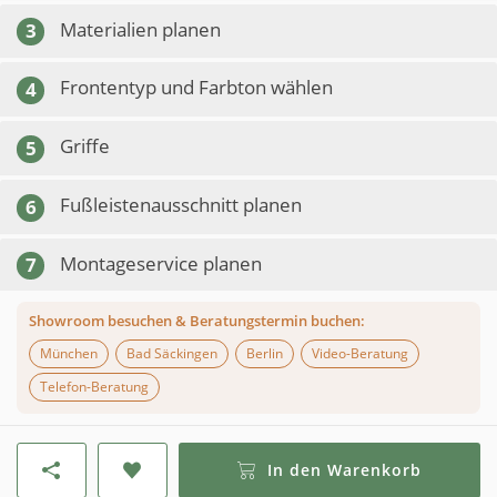
Materialien planen
3
Frontentyp und Farbton wählen
4
Griffe
5
Fußleistenausschnitt planen
6
Montageservice planen
7
Showroom besuchen & Beratungstermin buchen:
München
Bad Säckingen
Berlin
Video-Beratung
Telefon-Beratung
In den Warenkorb