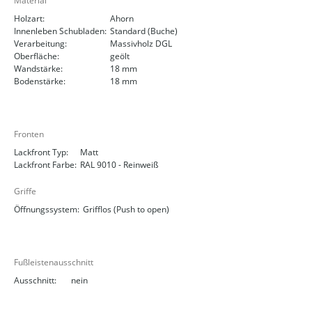
Material
Holzart:
Ahorn
Innenleben Schubladen:
Standard (Buche)
Verarbeitung:
Massivholz DGL
Oberfläche:
geölt
Wandstärke:
18 mm
Bodenstärke:
18 mm
Fronten
Lackfront Typ:
Matt
Lackfront Farbe:
RAL 9010 - Reinweiß
Griffe
Öffnungssystem:
Grifflos (Push to open)
Fußleistenausschnitt
Ausschnitt:
nein