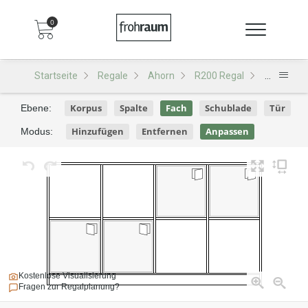
0
Startseite
Regale
Ahorn
R200 Regal
R200 - De
Korpus
Spalte
Fach
Schublade
Tür
Ebene:
Hinzufügen
Entfernen
Anpassen
Modus:
Kostenlose Visualisierung
Fragen zur Regalplanung?