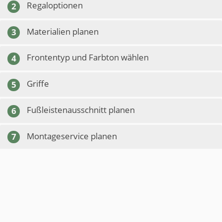
Regaloptionen
2
Materialien planen
3
Frontentyp und Farbton wählen
4
Griffe
5
Fußleistenausschnitt planen
6
Montageservice planen
7