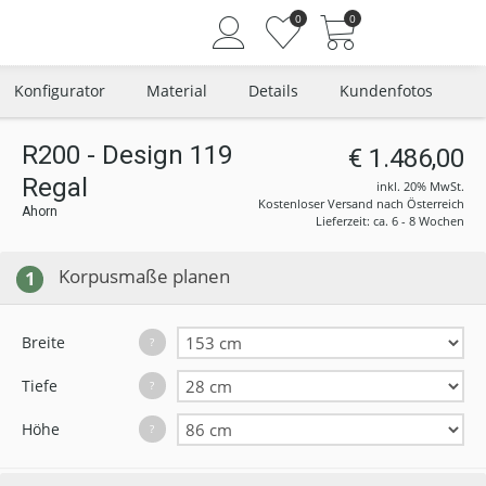
0
0
Konfigurator
Material
Details
Kundenfotos
R200 - Design 119
€ 1.486,00
Regal
Angemeldet bleiben
inkl. 20% MwSt.
Kostenloser Versand nach Österreich
Ahorn
Passwort vergessen?
Lieferzeit: ca. 6 - 8 Wochen
Neuer Kunde? Jetzt registrieren
Korpusmaße planen
1
Breite
?
Tiefe
?
Höhe
?