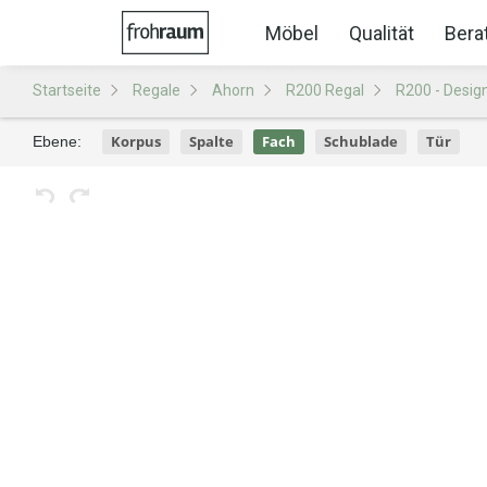
Möbel
Qualität
Bera
Startseite
Regale
Ahorn
R200 Regal
R200 - Desig
Korpus
Spalte
Fach
Schublade
Tür
Ebene: