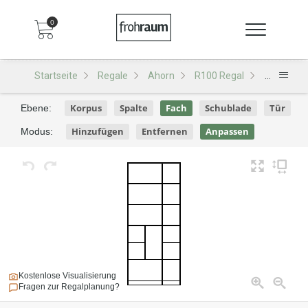
0
Startseite
Regale
Ahorn
R100 Regal
R100 - De
Korpus
Spalte
Fach
Schublade
Tür
Ebene:
Hinzufügen
Entfernen
Anpassen
Modus:
Kostenlose Visualisierung
Fragen zur Regalplanung?