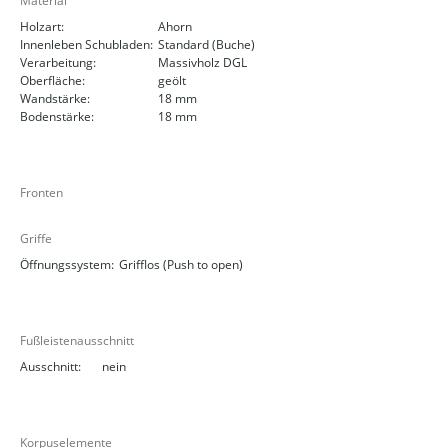
Material
Holzart:
Ahorn
Innenleben Schubladen:
Standard (Buche)
Verarbeitung:
Massivholz DGL
Oberfläche:
geölt
Wandstärke:
18 mm
Bodenstärke:
18 mm
Fronten
Griffe
Öffnungssystem:
Grifflos (Push to open)
Fußleistenausschnitt
Ausschnitt:
nein
Korpuselemente