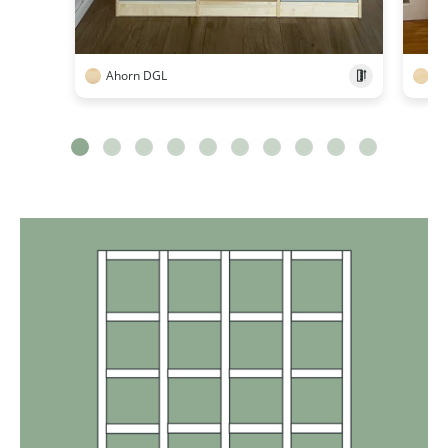
Ahorn DGL
Ah