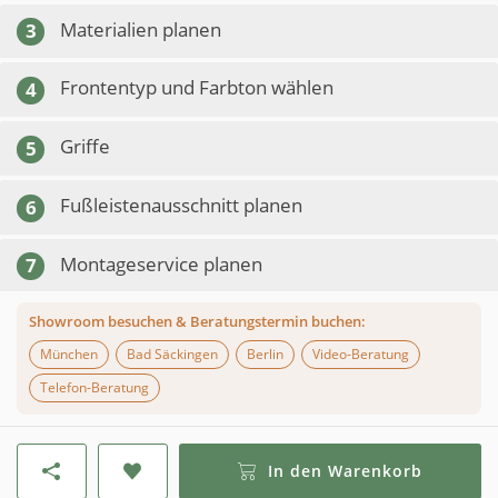
Materialien planen
3
Frontentyp und Farbton wählen
4
Griffe
5
Fußleistenausschnitt planen
6
Montageservice planen
7
Showroom besuchen & Beratungstermin buchen:
München
Bad Säckingen
Berlin
Video-Beratung
Telefon-Beratung
In den Warenkorb