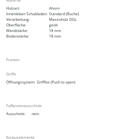
Material
Holzart:
Ahorn
Innenleben Schubladen:
Standard (Buche)
Verarbeitung:
Massivholz DGL
Oberfläche:
geölt
Wandstärke:
18 mm
Bodenstärke:
18 mm
Fronten
Griffe
Öffnungssystem:
Grifflos (Push to open)
Fußleistenausschnitt
Ausschnitt:
nein
Korpuselemente