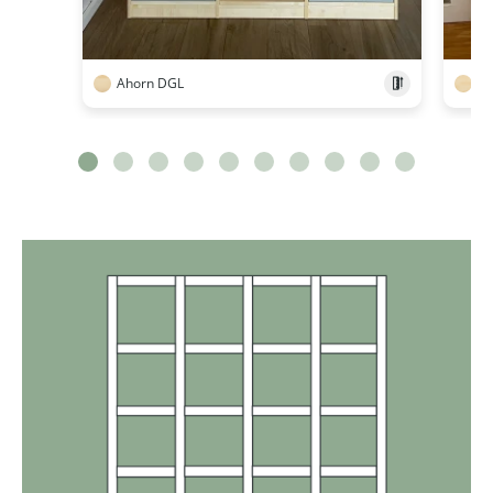
Ahorn DGL
Ah