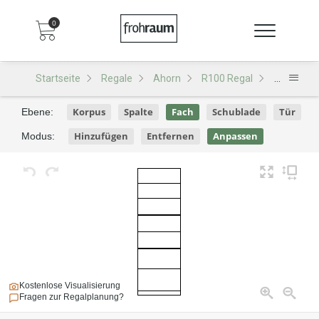
0
Startseite
Regale
Ahorn
R100 Regal
R100 - De
Korpus
Spalte
Fach
Schublade
Tür
Ebene:
Hinzufügen
Entfernen
Anpassen
Modus:
Kostenlose Visualisierung
Fragen zur Regalplanung?