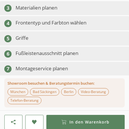
Materialien planen
3
Frontentyp und Farbton wählen
4
Griffe
5
Fußleistenausschnitt planen
6
Montageservice planen
7
Showroom besuchen & Beratungstermin buchen:
München
Bad Säckingen
Berlin
Video-Beratung
Telefon-Beratung
In den Warenkorb