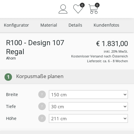
0
0
Konfigurator
Material
Details
Kundenfotos
R100 - Design 107
€ 1.831,00
Regal
Angemeldet bleiben
inkl. 20% MwSt.
Kostenloser Versand nach Österreich
Ahorn
Passwort vergessen?
Lieferzeit: ca. 6 - 8 Wochen
Neuer Kunde? Jetzt registrieren
Korpusmaße planen
1
Breite
?
Tiefe
?
Höhe
?