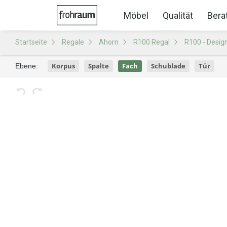
Möbel
Qualität
Bera
Startseite
Regale
Ahorn
R100 Regal
R100 - Desig
Korpus
Spalte
Fach
Schublade
Tür
Ebene: