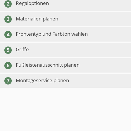
Regaloptionen
2
Materialien planen
3
Frontentyp und Farbton wählen
4
Griffe
5
Fußleistenausschnitt planen
6
Montageservice planen
7