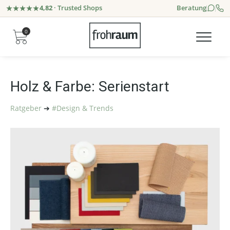
4,82
· Trusted Shops
Beratung
0
Holz & Farbe: Serienstart
Ratgeber
➔
#Design & Trends