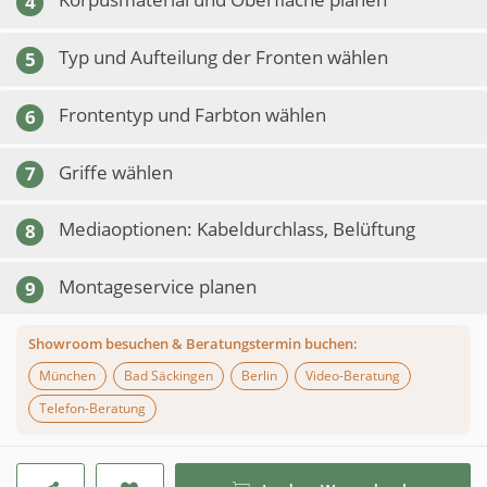
4
Typ und Aufteilung der Fronten wählen
5
Frontentyp und Farbton wählen
6
Griffe wählen
7
Mediaoptionen: Kabeldurchlass, Belüftung
8
Montageservice planen
9
Showroom besuchen & Beratungstermin buchen:
München
Bad Säckingen
Berlin
Video-Beratung
Telefon-Beratung