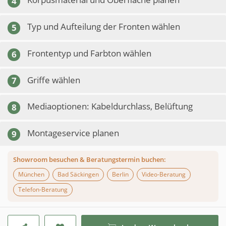
4
Typ und Aufteilung der Fronten wählen
5
Frontentyp und Farbton wählen
6
Griffe wählen
7
Mediaoptionen: Kabeldurchlass, Belüftung
8
Montageservice planen
9
Showroom besuchen & Beratungstermin buchen:
München
Bad Säckingen
Berlin
Video-Beratung
Telefon-Beratung