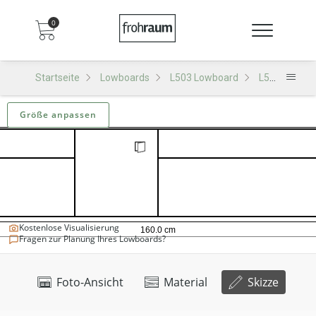
0
Startseite
Lowboards
L503 Lowboard
L503 - D105
Größe anpassen
Kostenlose Visualisierung
Fragen zur Planung Ihres Lowboards?
Foto-Ansicht
Material
Skizze