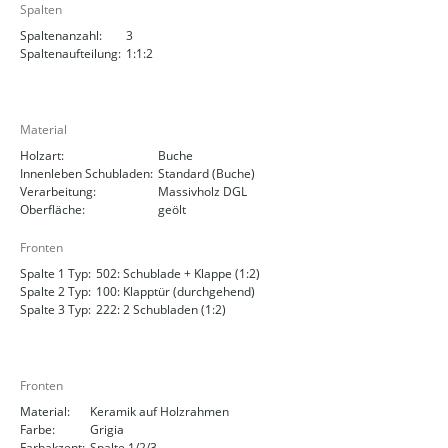
Spalten
Spaltenanzahl:
3
Spaltenaufteilung:
1:1:2
Material
Holzart:
Buche
Innenleben Schubladen:
Standard (Buche)
Verarbeitung:
Massivholz DGL
Oberfläche:
geölt
Fronten
Spalte 1 Typ:
502: Schublade + Klappe (1:2)
Spalte 2 Typ:
100: Klapptür (durchgehend)
Spalte 3 Typ:
222: 2 Schubladen (1:2)
Fronten
Material:
Keramik auf Holzrahmen
Farbe:
Grigia
Farbakzent:
Spalte 1/2/3