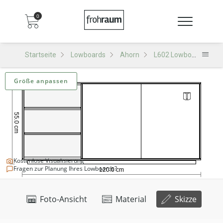
0
Startseite
Lowboards
Ahorn
L602 Lowboard
Größe anpassen
Kostenlose Visualisierung
Fragen zur Planung Ihres Lowboards?
Foto-Ansicht
Material
Skizze