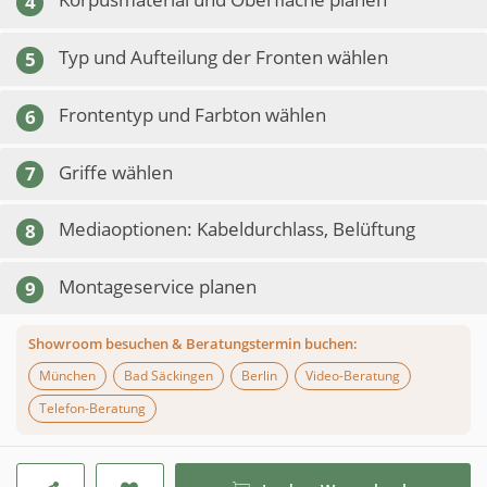
4
Typ und Aufteilung der Fronten wählen
5
Frontentyp und Farbton wählen
6
Griffe wählen
7
Mediaoptionen: Kabeldurchlass, Belüftung
8
Montageservice planen
9
Showroom besuchen & Beratungstermin buchen:
München
Bad Säckingen
Berlin
Video-Beratung
Telefon-Beratung