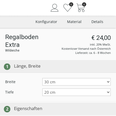
0
0
Konfigurator
Material
Details
Regalboden
€ 24,00
Extra
Angemeldet bleiben
inkl. 20% MwSt.
Kostenloser Versand nach Österreich
Wildeiche
Passwort vergessen?
Lieferzeit: ca. 6 - 8 Wochen
Neuer Kunde? Jetzt registrieren
Länge, Breite
1
Breite
Tiefe
Eigenschaften
2