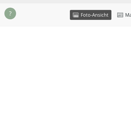
?
Foto-Ansicht
Ma
Maße
Eigensch
Breite:
30 cm
Bodenty
Tiefe:
20 cm
Ihre Konfiguration als PDF