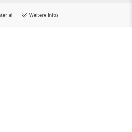
terial
Weitere Infos
Übersicht:
Ihre Konfiguration
aften
Material
p:
Einlegeboden
Holzart:
Wildeiche
Verarbeitung:
Massivholz DGL
Oberfläche:
geölt
Bodenstärke:
18 mm