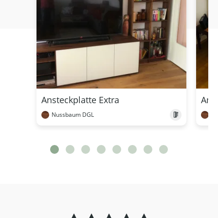
Ansteckplatte Extra
Anst
Nussbaum DGL
N