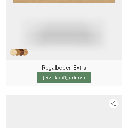
Regalboden Extra
Jetzt konfigurieren
Konf