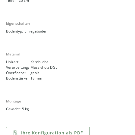
Tiefe:
20 cm
Eigenschaften
Bodentyp:
Einlegeboden
Material
Holzart:
Kernbuche
Verarbeitung:
Massivholz DGL
Oberfläche:
geölt
Bodenstärke:
18 mm
Montage
Gewicht:
5 kg
Ihre Konfiguration als PDF