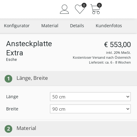
0
0
Konfigurator
Material
Details
Kundenfotos
Ansteckplatte
€ 553,00
Extra
Angemeldet bleiben
inkl. 20% MwSt.
Kostenloser Versand nach Österreich
Esche
Passwort vergessen?
Lieferzeit: ca. 6 - 8 Wochen
Neuer Kunde? Jetzt registrieren
Länge, Breite
1
Länge
Breite
Material
2