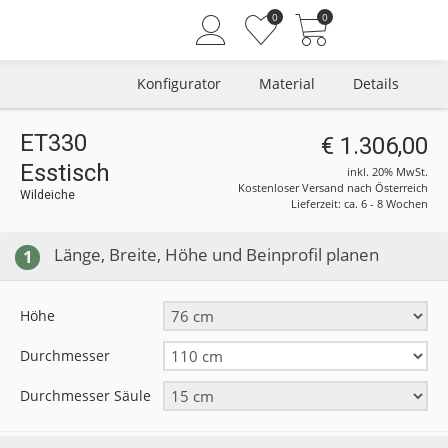
0
0
Konfigurator
Material
Details
ET330
€ 1.306,00
Esstisch
Angemeldet bleiben
inkl. 20% MwSt.
Kostenloser Versand nach Österreich
Wildeiche
Passwort vergessen?
Lieferzeit: ca. 6 - 8 Wochen
Neuer Kunde? Jetzt registrieren
Länge, Breite, Höhe und Beinprofil planen
1
Höhe
Durchmesser
Durchmesser Säule