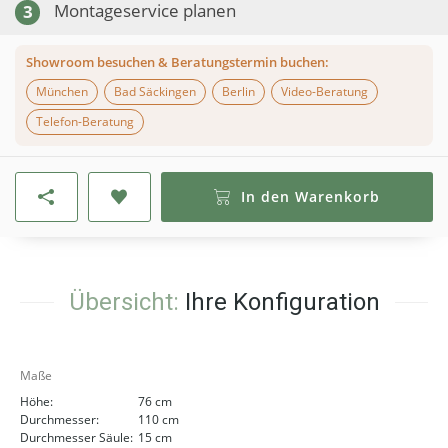
Montageservice planen
3
Showroom besuchen & Beratungstermin buchen:
München
Bad Säckingen
Berlin
Video-Beratung
Telefon-Beratung
In den Warenkorb
Übersicht:
Ihre Konfiguration
Maße
Höhe:
76 cm
Durchmesser:
110 cm
Durchmesser Säule:
15 cm