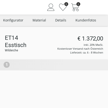
0
0
Konfigurator
Material
Details
Kundenfotos
ET14
€ 1.372,00
Angemeldet bleiben
Esstisch
inkl. 20% MwSt.
Passwort vergessen?
Kostenloser Versand nach Österreich
Wildeiche
Lieferzeit: ca. 6 - 8 Wochen
Neuer Kunde? Jetzt registrieren
1