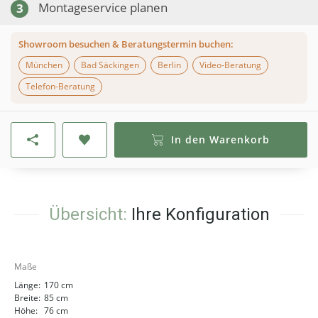
Montageservice planen
3
Showroom besuchen & Beratungstermin buchen:
München
Bad Säckingen
Berlin
Video-Beratung
Telefon-Beratung
In den Warenkorb
Übersicht:
Ihre Konfiguration
Maße
Länge:
170 cm
Breite:
85 cm
Höhe:
76 cm