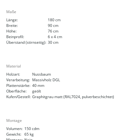
Maße
Länge:
180 cm
Breite:
90 cm
Höhe:
76 cm
Beinprofil:
6 x 4 cm
Überstand (stirnseitig):
30 cm
Material
Holzart:
Nussbaum
Verarbeitung:
Massivholz DGL
Plattenstärke:
40 mm
Oberfläche:
geölt
Kufen/Gestell:
Graphitgrau matt (RAL7024, pulverbeschichtet)
Montage
Volumen:
150 cdm
Gewicht:
65 kg
Montage:
Nein