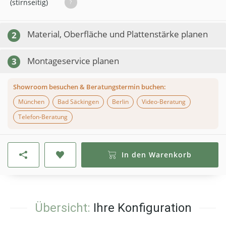
(stirnseitig)
?
Material, Oberfläche und Plattenstärke planen
2
Montageservice planen
3
Showroom besuchen & Beratungstermin buchen:
München
Bad Säckingen
Berlin
Video-Beratung
Telefon-Beratung
In den Warenkorb
Übersicht:
Ihre Konfiguration