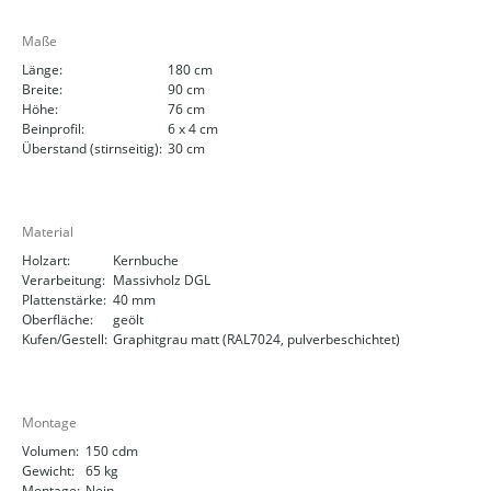
Maße
Länge:
180 cm
Breite:
90 cm
Höhe:
76 cm
Beinprofil:
6 x 4 cm
Überstand (stirnseitig):
30 cm
Material
Holzart:
Kernbuche
Verarbeitung:
Massivholz DGL
Plattenstärke:
40 mm
Oberfläche:
geölt
Kufen/Gestell:
Graphitgrau matt (RAL7024, pulverbeschichtet)
Montage
Volumen:
150 cdm
Gewicht:
65 kg
Montage:
Nein