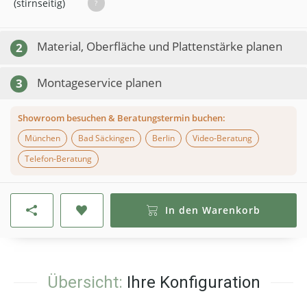
(stirnseitig)
?
Material, Oberfläche und Plattenstärke planen
2
Montageservice planen
3
Showroom besuchen & Beratungstermin buchen:
München
Bad Säckingen
Berlin
Video-Beratung
Telefon-Beratung
In den Warenkorb
Übersicht:
Ihre Konfiguration