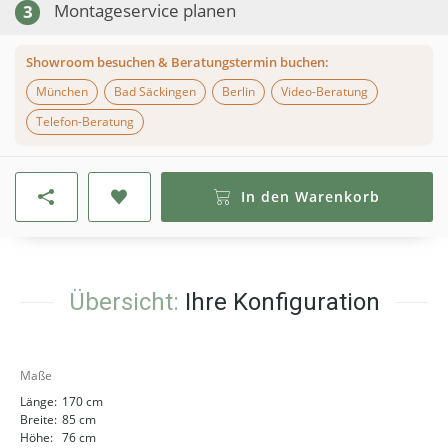
Montageservice planen
3
Showroom besuchen & Beratungstermin buchen:
München
Bad Säckingen
Berlin
Video-Beratung
Telefon-Beratung
In den Warenkorb
Übersicht:
Ihre Konfiguration
Maße
Länge:
170 cm
Breite:
85 cm
Höhe:
76 cm