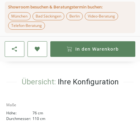
Showroom besuchen & Beratungstermin buchen:
München
Bad Säckingen
Berlin
Video-Beratung
Telefon-Beratung
In den Warenkorb
Übersicht:
Ihre Konfiguration
Maße
Höhe:
76 cm
Durchmesser:
110 cm