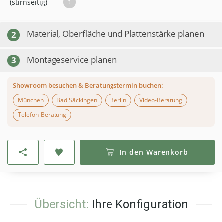
(stirnseitig)
?
Material, Oberfläche und Plattenstärke planen
2
Montageservice planen
3
Showroom besuchen & Beratungstermin buchen:
München
Bad Säckingen
Berlin
Video-Beratung
Telefon-Beratung
In den Warenkorb
Übersicht:
Ihre Konfiguration