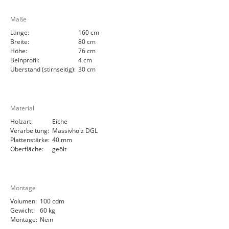
Maße
Länge:
160 cm
Breite:
80 cm
Höhe:
76 cm
Beinprofil:
4 cm
Überstand (stirnseitig):
30 cm
Material
Holzart:
Eiche
Verarbeitung:
Massivholz DGL
Plattenstärke:
40 mm
Oberfläche:
geölt
Montage
Volumen:
100 cdm
Gewicht:
60 kg
Montage:
Nein