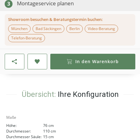
Montageservice planen
3
Showroom besuchen & Beratungstermin buchen:
München
Bad Säckingen
Berlin
Video-Beratung
Telefon-Beratung
In den Warenkorb
Übersicht:
Ihre Konfiguration
Maße
Höhe:
76 cm
Durchmesser:
110 cm
Durchmesser Säule:
15 cm