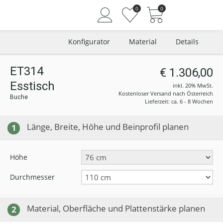
0
0
Konfigurator
Material
Details
ET314
€ 1.306,00
Esstisch
Angemeldet bleiben
inkl. 20% MwSt.
Kostenloser Versand nach Österreich
Buche
Passwort vergessen?
Lieferzeit: ca. 6 - 8 Wochen
Neuer Kunde? Jetzt registrieren
Länge, Breite, Höhe und Beinprofil planen
1
Höhe
Durchmesser
Material, Oberfläche und Plattenstärke planen
2