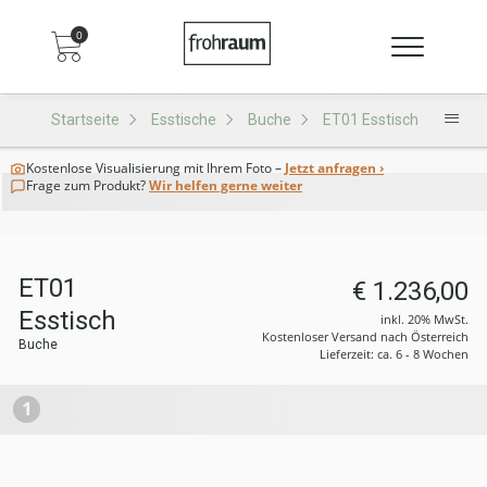
0
Startseite
Esstische
Buche
ET01 Esstisch
Kostenlose Visualisierung
mit Ihrem Foto –
Jetzt anfragen ›
Frage zum Produkt?
Wir helfen gerne weiter
ET01
€ 1.236,00
Esstisch
inkl. 20% MwSt.
Kostenloser Versand nach Österreich
Buche
Lieferzeit: ca. 6 - 8 Wochen
1