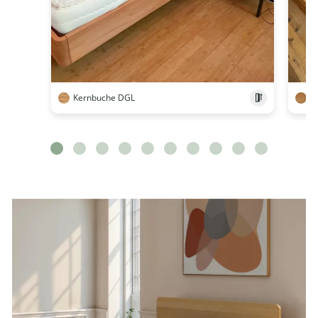
Kernbuche DGL
E