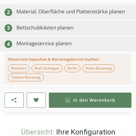
Material, Oberfläche und Plattenstärke planen
2
Bettschubkästen planen
3
Montageservice planen
4
Showroom besuchen & Beratungstermin buchen:
München
Bad Säckingen
Berlin
Video-Beratung
Telefon-Beratung
In den Warenkorb
Übersicht:
Ihre Konfiguration