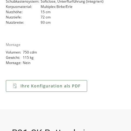
Schubkastensystem:
Softclose, Unterflurführung (integriert)
Korpusmaterial:
Multiplex Birke/Erle
Nutzhöhe:
15 cm
Nutztiefe:
72 cm
Nutzbreite:
93 cm
Montage
Volumen:
750 cdm
Gewicht:
115 kg
Montage:
Nein
Ihre Konfiguration als PDF