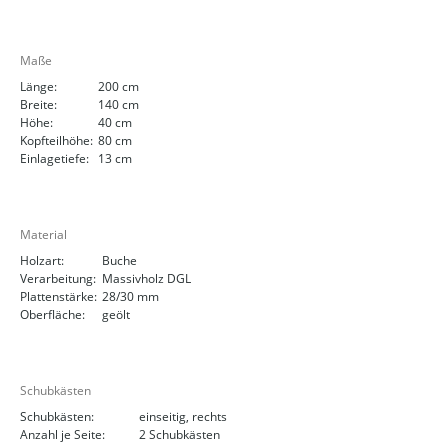
Maße
Länge:
200 cm
Breite:
140 cm
Höhe:
40 cm
Kopfteilhöhe:
80 cm
Einlagetiefe:
13 cm
Material
Holzart:
Buche
Verarbeitung:
Massivholz DGL
Plattenstärke:
28/30 mm
Oberfläche:
geölt
Schubkästen
Schubkästen:
einseitig, rechts
Anzahl je Seite:
2 Schubkästen