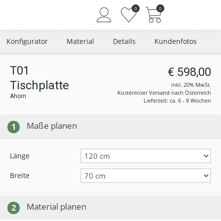
0
0
Konfigurator
Material
Details
Kundenfotos
T01
€ 598,00
Tischplatte
Angemeldet bleiben
inkl. 20% MwSt.
Kostenloser Versand nach Österreich
Ahorn
Passwort vergessen?
Lieferzeit: ca. 6 - 8 Wochen
Neuer Kunde? Jetzt registrieren
Maße planen
1
Länge
Breite
Material planen
2