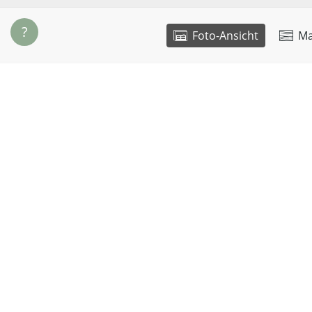
?
Foto-Ansicht
Ma
Maße
Material
Länge:
120 cm
Holzart:
Breite:
40 cm
Verarbei
Höhe:
46 cm
Plattenst
Beinprofil:
7 x 7 cm
Oberfläc
Ihre Konfiguration als PDF