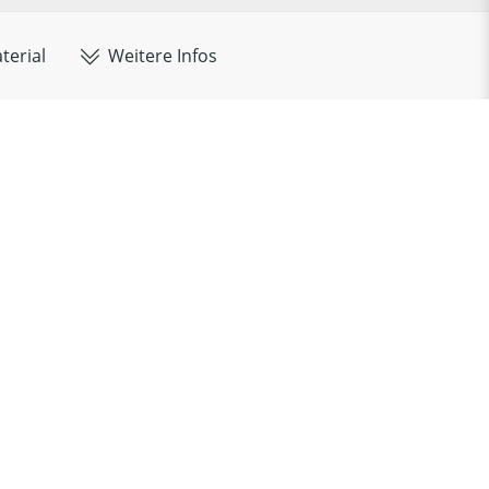
terial
Weitere Infos
Übersicht:
Ihre Konfiguration
Montage
Nussbaum
Volumen:
100 cdm
tung:
Massivholz DGL
Gewicht:
25 kg
ärke:
28/30 mm
Montage:
Nein
he:
geölt