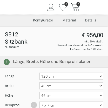
0
0
Konfigurator
Material
Details
SB12
€ 956,00
Sitzbank
Angemeldet bleiben
inkl. 20% MwSt.
Kostenloser Versand nach Österreich
Nussbaum
Passwort vergessen?
Lieferzeit: ca. 6 - 8 Wochen
Neuer Kunde? Jetzt registrieren
Länge, Breite, Höhe und Beinprofil planen
1
Länge
Breite
Höhe
Beinprofil
?