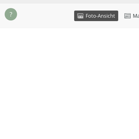
?
Foto-Ansicht
Ma
Maße
Material
Länge:
120 cm
Holzart:
Breite:
40 cm
Verarbei
Höhe:
46 cm
Plattenst
Beinprofil:
7 x 7 cm
Oberfläc
Ihre Konfiguration als PDF