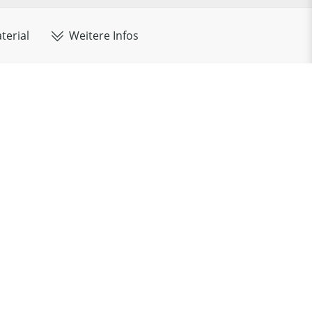
terial
Weitere Infos
Übersicht:
Ihre Konfiguration
Montage
Kernbuche
Volumen:
100 cdm
tung:
Massivholz DGL
Gewicht:
25 kg
ärke:
28/30 mm
Montage:
Nein
he:
geölt