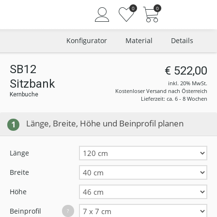
0
0
Konfigurator
Material
Details
SB12
€ 522,00
Sitzbank
Angemeldet bleiben
inkl. 20% MwSt.
Kostenloser Versand nach Österreich
Kernbuche
Passwort vergessen?
Lieferzeit: ca. 6 - 8 Wochen
Neuer Kunde? Jetzt registrieren
Länge, Breite, Höhe und Beinprofil planen
1
Länge
Breite
Höhe
Beinprofil
?