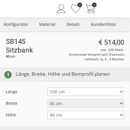
0
0
Konfigurator
Material
Details
Kundenfotos
SB145
€ 514,00
Sitzbank
Angemeldet bleiben
inkl. 20% MwSt.
Kostenloser Versand nach Österreich
Ahorn
Passwort vergessen?
Lieferzeit: ca. 6 - 8 Wochen
Neuer Kunde? Jetzt registrieren
Länge, Breite, Höhe und Beinprofil planen
1
Länge
Breite
Höhe