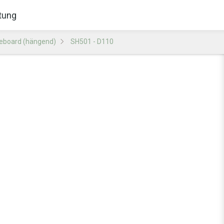
tung
eboard (hängend)
SH501 - D110