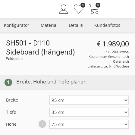
0
0
Konfigurator
Material
Details
Kundenfotos
SH501 - D110
€ 1.989,00
Sideboard (hängend)
Angemeldet bleiben
inkl. 20% MwSt.
Kostenloser Versand nach
Wildeiche
Passwort vergessen?
Österreich
Lieferzeit: ca. 6 - 8 Wochen
Neuer Kunde? Jetzt registrieren
Breite, Höhe und Tiefe planen
1
Breite
Tiefe
Höhe
?